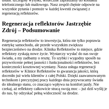
ustalić szczegóły wysyłki, serdecznie zapraszamy do kontaktu
telefonicznego lub mailowego. Nasz zespół chętnie odpowie na
wszystkie pytania i pomoże w każdej kwestii związanej z
regeneracją reflektorów.
Regeneracja reflektorów Jastrzębie
Zdrój – Podsumowanie
Regeneracja reflektorów to inwestycja, która nie tylko poprawia
estetykę samochodu, ale przede wszystkim zwiększa
bezpieczeństwo na drodze. Klinika Reflektorów to miejsce, gdzie
reflektory zyskają nowe życie. Wystarczy wysłać do nas swoje
światła, a my zadbamy o resztę. To szybki i wygodny sposób na
przywrócenie pełnej jasności i funkcjonalności reflektorów, bez
konieczności kosztownej wymiany. Nasza usługa regeneracji
reflektorów w Klinice Reflektorów to gwarancja jakości, którą
doceniło już wielu klientów z całej Polski. Dzięki zaawansowanym
technikom i precyzyjnej pracy każdego dnia przywracamy światła
do idealnego stanu, co znacząco wpływa na komfort jazdy. Nie
czekaj, aż reflektory całkowicie stracą swoją moc – już dziś wyślij je
do nas, by odzyskać pełną widoczność na drodze.