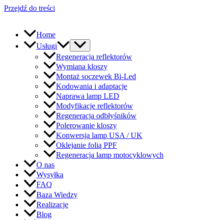
Przejdź do treści
Home
Usługi
Regeneracja reflektorów
Wymiana kloszy
Montaż soczewek Bi-Led
Kodowania i adaptacje
Naprawa lamp LED
Modyfikacje reflektorów
Regeneracja odbłyśników
Polerowanie kloszy
Konwersja lamp USA / UK
Oklejanie folią PPF
Regeneracja lamp motocyklowych
O nas
Wysyłka
FAQ
Baza Wiedzy
Realizacje
Blog