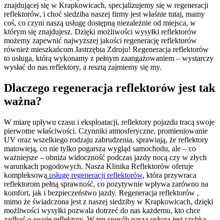
znajdującej się w Krapkowicach, specjalizujemy się w regeneracji
reflektorów, i choć siedziba naszej firmy jest właśnie tutaj, mamy
coś, co czyni naszą usługę dostępną niezależnie od miejsca, w
którym się znajdujesz. Dzięki możliwości wysyłki reflektorów
możemy zapewnić najwyższej jakości regenerację reflektorów
również mieszkańcom Jastrzębia Zdroju! Regeneracja reflektorów
to usługa, którą wykonamy z pełnym zaangażowaniem – wystarczy
wysłać do nas reflektory, a resztą zajmiemy się my.
Dlaczego regeneracja reflektorów jest tak
ważna?
W miarę upływu czasu i eksploatacji, reflektory pojazdu tracą swoje
pierwotne właściwości. Czynniki atmosferyczne, promieniowanie
UV oraz wszelkiego rodzaju zabrudzenia, sprawiają, że reflektory
matowieją, co nie tylko pogarsza wygląd samochodu, ale – co
ważniejsze – obniża widoczność podczas jazdy nocą czy w złych
warunkach pogodowych. Nasza Klinika Reflektorów oferuje
kompleksową
usługę regeneracji reflektorów
, która przywraca
reflektorom pełną sprawność, co pozytywnie wpływa zarówno na
komfort, jak i bezpieczeństwo jazdy. Regeneracja reflektorów ,
mimo że świadczona jest z naszej siedziby w Krapkowicach, dzięki
możliwości wysyłki pozwala dotrzeć do nas każdemu, kto chce
zadbać o swoje reflektory. W ten sposób nasza usługa jest szybka,