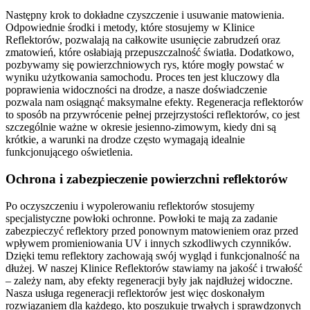
Następny krok to dokładne czyszczenie i usuwanie matowienia.
Odpowiednie środki i metody, które stosujemy w Klinice
Reflektorów, pozwalają na całkowite usunięcie zabrudzeń oraz
zmatowień, które osłabiają przepuszczalność światła. Dodatkowo,
pozbywamy się powierzchniowych rys, które mogły powstać w
wyniku użytkowania samochodu. Proces ten jest kluczowy dla
poprawienia widoczności na drodze, a nasze doświadczenie
pozwala nam osiągnąć maksymalne efekty. Regeneracja reflektorów
to sposób na przywrócenie pełnej przejrzystości reflektorów, co jest
szczególnie ważne w okresie jesienno-zimowym, kiedy dni są
krótkie, a warunki na drodze często wymagają idealnie
funkcjonującego oświetlenia.
Ochrona i zabezpieczenie powierzchni reflektorów
Po oczyszczeniu i wypolerowaniu reflektorów stosujemy
specjalistyczne powłoki ochronne. Powłoki te mają za zadanie
zabezpieczyć reflektory przed ponownym matowieniem oraz przed
wpływem promieniowania UV i innych szkodliwych czynników.
Dzięki temu reflektory zachowają swój wygląd i funkcjonalność na
dłużej. W naszej Klinice Reflektorów stawiamy na jakość i trwałość
– zależy nam, aby efekty regeneracji były jak najdłużej widoczne.
Nasza usługa regeneracji reflektorów jest więc doskonałym
rozwiązaniem dla każdego, kto poszukuje trwałych i sprawdzonych