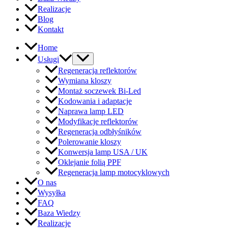
Realizacje
Blog
Kontakt
Home
Usługi
Regeneracja reflektorów
Wymiana kloszy
Montaż soczewek Bi-Led
Kodowania i adaptacje
Naprawa lamp LED
Modyfikacje reflektorów
Regeneracja odbłyśników
Polerowanie kloszy
Konwersja lamp USA / UK
Oklejanie folią PPF
Regeneracja lamp motocyklowych
O nas
Wysyłka
FAQ
Baza Wiedzy
Realizacje