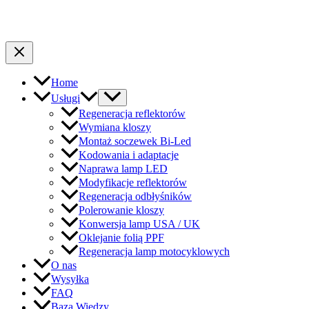
Home
Usługi
Regeneracja reflektorów
Wymiana kloszy
Montaż soczewek Bi-Led
Kodowania i adaptacje
Naprawa lamp LED
Modyfikacje reflektorów
Regeneracja odbłyśników
Polerowanie kloszy
Konwersja lamp USA / UK
Oklejanie folią PPF
Regeneracja lamp motocyklowych
O nas
Wysyłka
FAQ
Baza Wiedzy